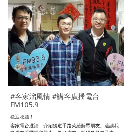
#客家溜風情 #講客廣播電台 
FM105.9
歡迎收聽！
客家電台邀請，介紹幾道手路菜給聽眾朋友。這讓我