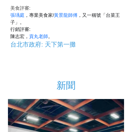
美食評審:
張瑀庭
，專業美食家/
黃景龍師傅
，又一稱號「台菜王
子」。
行銷評審:
陳志宏，
貢丸老師
。
台北市政府: 天下第一攤
新聞